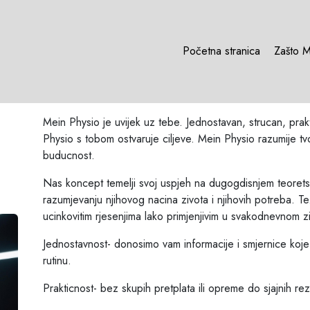
Početna stranica
Zašto M
Mein Physio je uvijek uz tebe. Jednostavan, strucan, prakt
Physio s tobom ostvaruje ciljeve. Mein Physio razumije tv
buducnost.
Nas koncept temelji svoj uspjeh na dugogdisnjem teoretsk
razumjevanju njihovog nacina zivota i njihovih potreba. Te
ucinkovitim rjesenjima lako primjenjivim u svakodnevnom z
Jednostavnost- donosimo vam informacije i smjernice koj
rutinu.
Prakticnost- bez skupih pretplata ili opreme do sjajnih rez