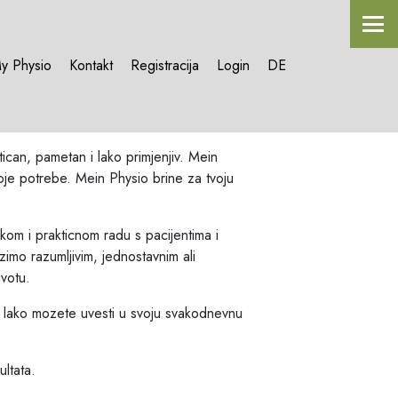
y Physio
Kontakt
Registracija
Login
DE
ican, pametan i lako primjenjiv. Mein
oje potrebe. Mein Physio brine za tvoju
om i prakticnom radu s pacijentima i
zimo razumljivim, jednostavnim ali
ivotu.
e lako mozete uvesti u svoju svakodnevnu
ultata.